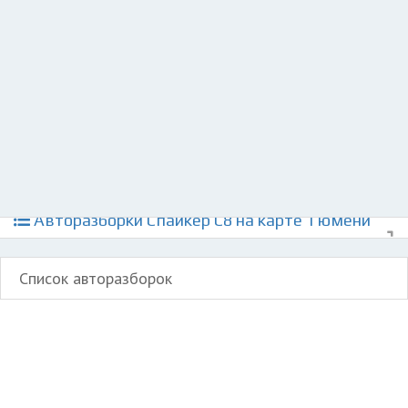
Добавить авто в разбор
Разместить рекламу
Техподдержка
© 2026 Все права защищены
Авторазборки Спайкер С8 на карте Тюмени
Список авторазборок