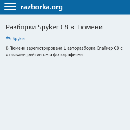
Меню
razborka.org
Главная
Разборки Spyker C8 в Тюмени
Тюмень
Spyker
ПОЛЬЗОВАТЕЛЯМ
в Тюмени зарегистрирована 1 авторазборка Спайкер С8 с
Каталог разборок
отзывами, рейтингом и фотографиями.
Автосервисы
Вопрос автоюристу
Поиск деталей
КОМПАНИЯМ
Личный кабинет
Добавить компанию