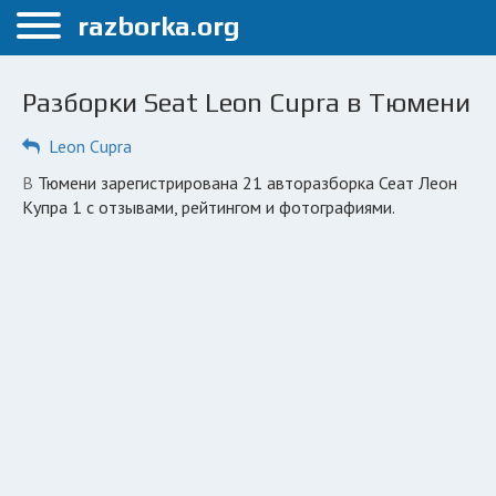
Меню
razborka.org
Главная
Разборки Seat Leon Cupra в Тюмени
Тюмень
Leon Cupra
ПОЛЬЗОВАТЕЛЯМ
в Тюмени зарегистрирована 21 авторазборка Сеат Леон
Каталог разборок
Купра 1 с отзывами, рейтингом и фотографиями.
Автосервисы
Вопрос автоюристу
Поиск деталей
КОМПАНИЯМ
Личный кабинет
Добавить компанию