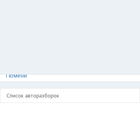
Добавить авто в разбор
Разместить рекламу
Техподдержка
© 2026 Все права защищены
Авторазборки Сеат Леон Купра 1 на карте
Тюмени
Список авторазборок