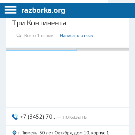
Меню
Тюмень
razborka.org
Главная
Три Континента
Тюмень
Всего 1 отзыв
Написать отзыв
ПОЛЬЗОВАТЕЛЯМ
Каталог разборок
Вопрос автоюристу
Поиск деталей
КОМПАНИЯМ
Личный кабинет
Добавить компанию
+7 (3452) 70...
— показать
Добавить авто в разбор
г. Тюмень, 50 лет Октября, дом 10, корпус 1