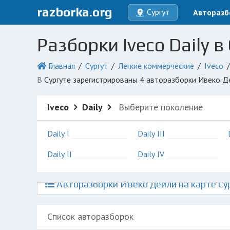
razborka.org
Сургут
Авторазб
Разборки Iveco Daily в
Главная
Сургут
Легкие коммерческие
Iveco
в Сургуте зарегистрированы 4 авторазборки Ивеко Д
Iveco
Daily
Выберите поколение
Daily I
Daily III
Daily II
Daily IV
Авторазборки Ивеко Дейли на карте Су
Список авторазборок