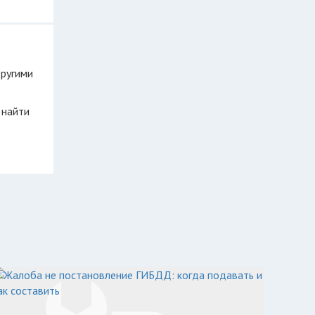
другими
 найти