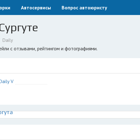
орки
Автосервисы
Вопрос автоюристу
 Сургуте
Daily
ейли с отзывами, рейтингом и фотографиями.
Daily V
ргута