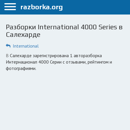
Меню
razborka.org
Главная
Разборки International 4000 Series в
Салехард
Салехарде
ПОЛЬЗОВАТЕЛЯМ
International
Каталог разборок
в Салехарде зарегистрирована 1 авторазборка
Интернационал 4000 Серии с отзывами, рейтингом и
Вопрос автоюристу
фотографиями.
Поиск деталей
КОМПАНИЯМ
Личный кабинет
Добавить компанию
Добавить авто в разбор