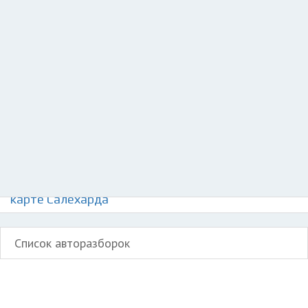
Разместить рекламу
Техподдержка
© 2026 Все права защищены
Авторазборки Интернационал 4000 Серии на
карте Салехарда
Список авторазборок