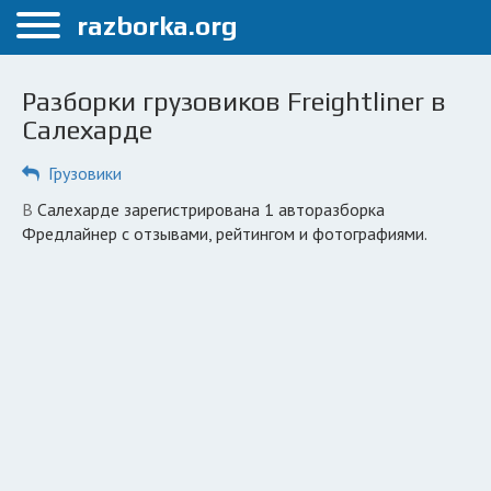
Меню
razborka.org
Главная
Разборки грузовиков Freightliner в
Салехард
Салехарде
ПОЛЬЗОВАТЕЛЯМ
Грузовики
Каталог разборок
в Салехарде зарегистрирована 1 авторазборка
Фредлайнер с отзывами, рейтингом и фотографиями.
Вопрос автоюристу
Поиск деталей
КОМПАНИЯМ
Личный кабинет
Добавить компанию
Добавить авто в разбор