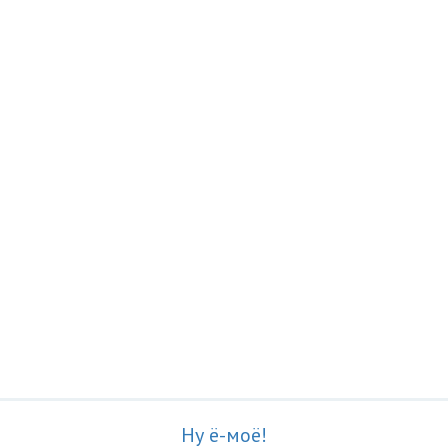
Ну ё-моё!