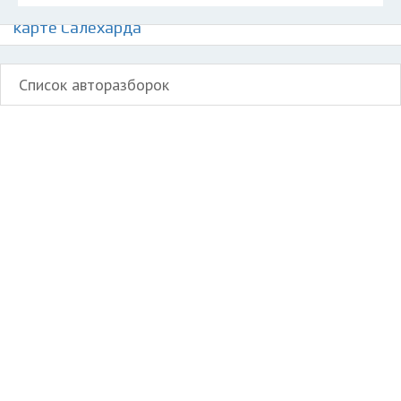
Авторазборки грузовиков Фредлайнер на
карте Салехарда
Список авторазборок