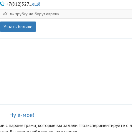
+7(812)527...
ещё
Х..лы трубку не берут.евреи
Узнать больше
Ну ё-моё!
ий с параметрами, которые вы задали. Поэкспериментируйте с 
ска. Вы точно найдете то, что ищите.