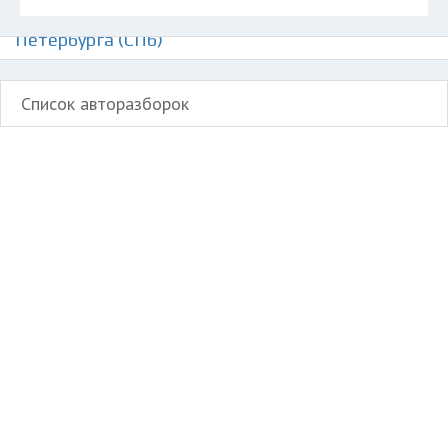
Авторазборки Тойота Айго на карте Санкт-
Петербурга (СПб)
Список авторазборок