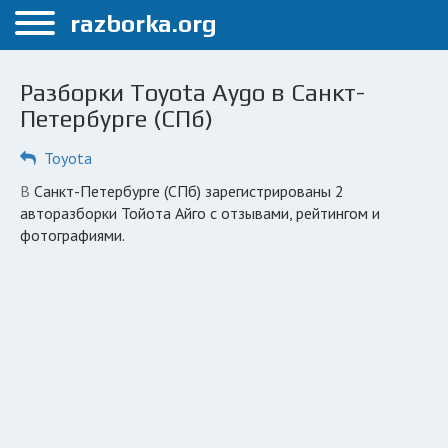
Меню
razborka.org
Главная
Разборки Toyota Aygo в Санкт-
Санкт-Петербург
Петербурге (СПб)
ПОЛЬЗОВАТЕЛЯМ
Toyota
Каталог разборок
в Санкт-Петербурге (СПб) зарегистрированы 2
авторазборки Тойота Айго с отзывами, рейтингом и
Автосервисы
фотографиями.
Вопрос автоюристу
Поиск деталей
КОМПАНИЯМ
Личный кабинет
Добавить компанию