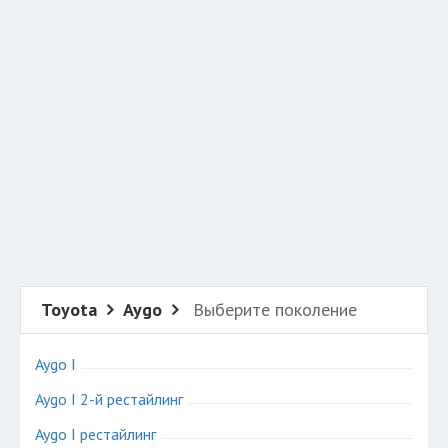
Добавить авто в разбор
Разместить рекламу
Техподдержка
© 2026 Все права защищены
Toyota
Aygo
Выберите поколение
Aygo I
Aygo I 2-й рестайлинг
Aygo I рестайлинг