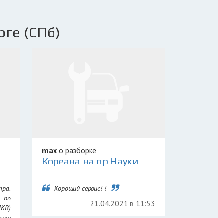
рге (СПб)
max
о разборке
Кореана на пр.Науки
тра.
Хороший сервис! !
 по
21.04.2021 в 11:53
ПКВ)
гли