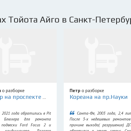
х Тойота Айго в Санкт-Петербу
я
о разборке
Петр
о разборке
Кореана на пр.Науки
PitStop на проспекте Маршала Блюхера
 2021 года обратились в Pit
Санта-Фе, 2003 года, 2,4 ли
а Блюхера для ремонта
После 3-х недешевых ремонтов
 подвески Ford Focus 2 и
причине выхода( разрушения) Д
 кондиционера. Договор
обратился в этот сервис. Смо