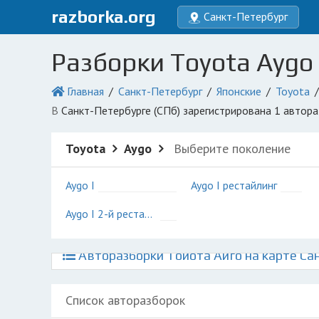
razborka.org
Санкт-Петербург
Разборки Toyota Aygo 
Главная
Санкт-Петербург
Японские
Toyota
в Санкт-Петербурге (СПб) зарегистрирована 1 автор
Toyota
Aygo
Выберите поколение
Aygo I
Aygo I рестайлинг
Aygo I 2-й рестайлинг
Авторазборки Тойота Айго на карте Са
Список авторазборок