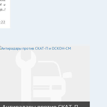
РМ и
...!
5:22
Антирадары против СКАТ-П и ОСКОН-СМ