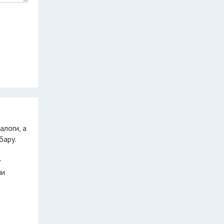
бару.
у
ли