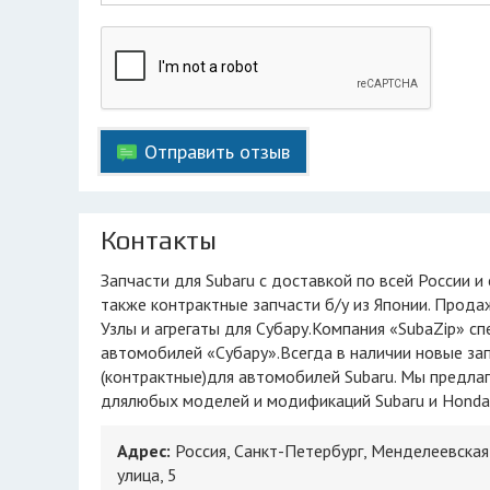
Отправить отзыв
Контакты
Запчасти для Subaru с доставкой по всей России и странам СНГ, в Санкт-Петербурге.Новые запчасти: оригинал и аналоги, а
также контрактные запчасти б/у из Японии. Прода
Узлы и агрегаты для Субару.Компания «SubaZip» с
автомобилей «Субару».Всегда в наличии новые запч
(контрактные)для автомобилей Subaru. Мы предла
длялюбых моделей и модификаций Subaru и Honda, к
Адрес:
Россия, Санкт-Петербург, Менделеевская
улица, 5