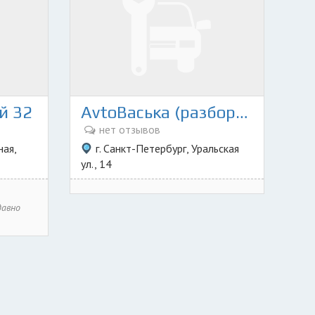
й 32
AvtoВаська (разборка закрылась)
нет отзывов
ная,
г. Санкт-Петербург, Уральская
ул., 14
давно