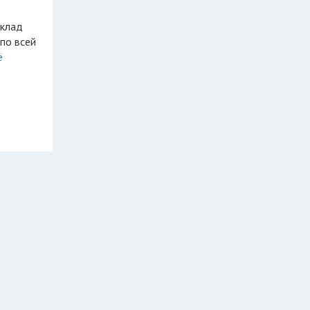
по всей
ё