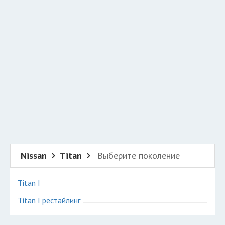
Добавить авто в разбор
Разместить рекламу
Техподдержка
© 2026 Все права защищены
Nissan
Titan
Выберите поколение
Titan I
Titan I рестайлинг
Авторазборки Ниссан Титан на карте Санкт-