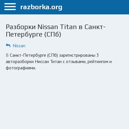
Меню
razborka.org
Главная
Разборки Nissan Titan в Санкт-
Санкт-Петербург
Петербурге (СПб)
ПОЛЬЗОВАТЕЛЯМ
Nissan
Каталог разборок
в Санкт-Петербурге (СПб) зарегистрированы 3
авторазборки Ниссан Титан с отзывами, рейтингом и
Автосервисы
фотографиями.
Вопрос автоюристу
Поиск деталей
КОМПАНИЯМ
Личный кабинет
Добавить компанию