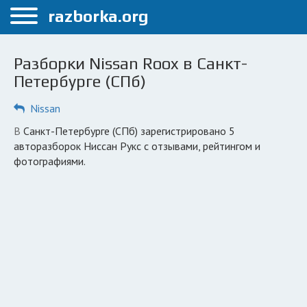
Меню
razborka.org
Главная
Разборки Nissan Roox в Санкт-
Санкт-Петербург
Петербурге (СПб)
ПОЛЬЗОВАТЕЛЯМ
Nissan
Каталог разборок
в Санкт-Петербурге (СПб) зарегистрировано 5
авторазборок Ниссан Рукс с отзывами, рейтингом и
Автосервисы
фотографиями.
Вопрос автоюристу
Поиск деталей
КОМПАНИЯМ
Личный кабинет
Добавить компанию