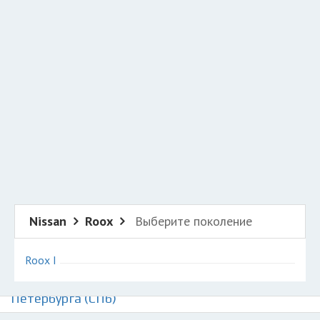
Добавить авто в разбор
Разместить рекламу
Техподдержка
© 2026 Все права защищены
Nissan
Roox
Выберите поколение
Roox I
Авторазборки Ниссан Рукс на карте Санкт-
Петербурга (СПб)