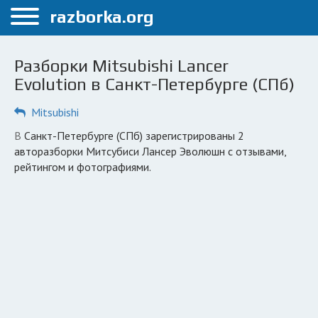
Меню
razborka.org
Главная
Разборки Mitsubishi Lancer
Санкт-Петербург
Evolution в Санкт-Петербурге (СПб)
ПОЛЬЗОВАТЕЛЯМ
Mitsubishi
Каталог разборок
в Санкт-Петербурге (СПб) зарегистрированы 2
авторазборки Митсубиси Лансер Эволюшн с отзывами,
Автосервисы
рейтингом и фотографиями.
Вопрос автоюристу
Поиск деталей
КОМПАНИЯМ
Личный кабинет
Добавить компанию