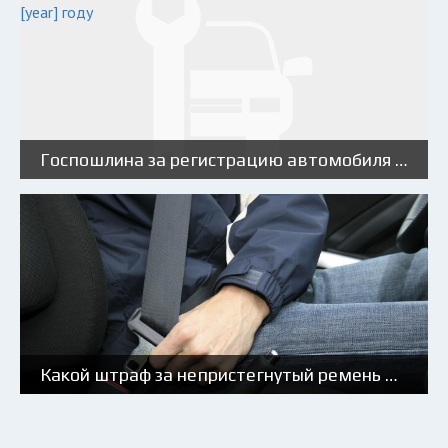
Госпошлина за регистрацию автомобиля в ГИБДД в [year] году
Какой штраф за непристегнутый ремень в [year] году?