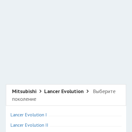
Добавить авто в разбор
Разместить рекламу
Техподдержка
© 2026 Все права защищены
Mitsubishi
Lancer Evolution
Выберите
поколение
Lancer Evolution I
Lancer Evolution II