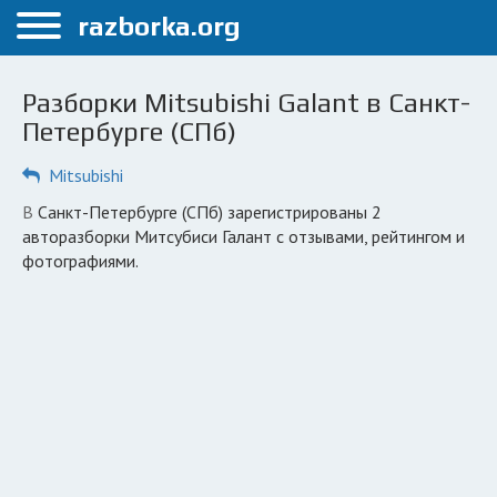
Меню
razborka.org
Главная
Разборки Mitsubishi Galant в Санкт-
Санкт-Петербург
Петербурге (СПб)
ПОЛЬЗОВАТЕЛЯМ
Mitsubishi
Каталог разборок
в Санкт-Петербурге (СПб) зарегистрированы 2
авторазборки Митсубиси Галант с отзывами, рейтингом и
Автосервисы
фотографиями.
Вопрос автоюристу
Поиск деталей
КОМПАНИЯМ
Личный кабинет
Добавить компанию