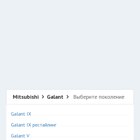
Добавить авто в разбор
Разместить рекламу
Техподдержка
© 2026 Все права защищены
Mitsubishi
Galant
Выберите поколение
Galant IX
Galant IX рестайлинг
Galant V