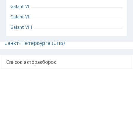
Galant VI
Galant VII
Galant VIII
Авторазборки Митсубиси Галант на карте
Санкт-Петербурга (СПб)
Список авторазборок