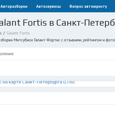
Авторазборки
Автосервисы
Вопрос автоюристу
alant Fortis в Санкт-Петерб
i
Galant Fortis
разборки Митсубиси Галант Фортис с отзывами, рейтингом и фот
оление
 на карте Санкт-Петербурга (СПб)