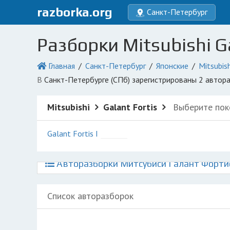
razborka.org
Санкт-Петербург
Разборки Mitsubishi G
Главная
Санкт-Петербург
Японские
Mitsubish
в Санкт-Петербурге (СПб) зарегистрированы 2 авто
Mitsubishi
Galant Fortis
Выберите пок
Galant Fortis I
Авторазборки Митсубиси Галант Фортис
Список авторазборок