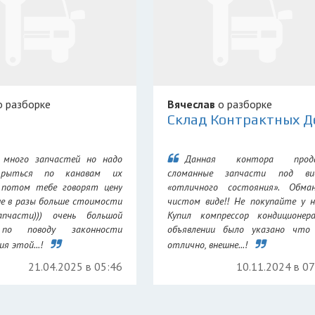
 разборке
Вячеслав
о разборке
 много запчастей но надо
Данная контора прод
 рыться по канавам их
сломанные запчасти под ви
 потом тебе говорят цену
«отличного состояния». Обма
не в разы больше стоимости
чистом виде!! Не покупайте у н
апчасти))) очень большой
Купил компрессор кондиционер
 по поводу законности
объявлении было указано что 
я этой...!
отлично, внешне...!
21.04.2025 в 05:46
10.11.2024 в 0