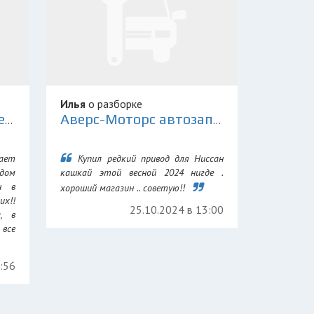
Илья
о разборке
Склад Контрактных Деталей 78
Аверс-Моторс автозапчасти для иномарок
ает
Купил редкий привод для Ниссан
дом
кашкай этой весной 2024 нигде .
н в
хороший магазин .. советую!!
их!!
25.10.2024 в 13:00
а, в
все
7:56