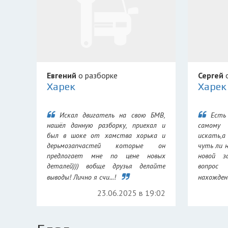
Евгений
о разборке
Сергей
о
Харек
Харек
Искал двигатель на свою БМВ,
Есть
нашёл данную разборку, приехал и
самому
был в шоке от хамства хорька и
искать,а
дерьмозапчастей которые он
чуть ли 
предлогает мне по цене новых
новой з
деталей))) вобще друзья делайте
вопрос
выводы! Лично я счи...!
нахождени
23.06.2025 в 19:02