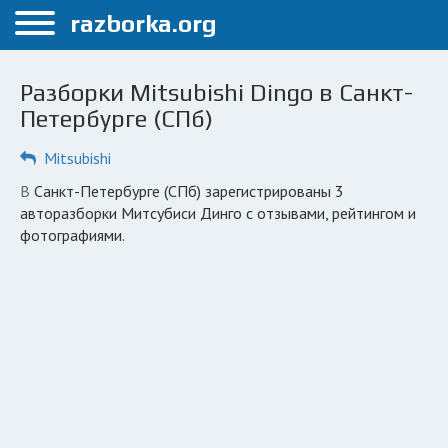
Меню
razborka.org
Главная
Разборки Mitsubishi Dingo в Санкт-
Санкт-Петербург
Петербурге (СПб)
ПОЛЬЗОВАТЕЛЯМ
Mitsubishi
Каталог разборок
в Санкт-Петербурге (СПб) зарегистрированы 3
авторазборки Митсубиси Динго с отзывами, рейтингом и
Автосервисы
фотографиями.
Вопрос автоюристу
Поиск деталей
КОМПАНИЯМ
Личный кабинет
Добавить компанию