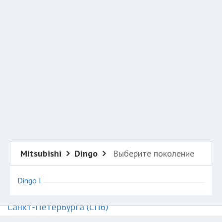
Добавить авто в разбор
Разместить рекламу
Техподдержка
© 2026 Все права защищены
Mitsubishi
Dingo
Выберите поколение
Dingo I
Авторазборки Митсубиси Динго на карте
Санкт-Петербурга (СПб)