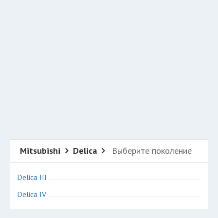
Добавить авто в разбор
Разместить рекламу
Техподдержка
© 2026 Все права защищены
Mitsubishi
Delica
Выберите поколение
Delica III
Delica IV
Авторазборки Митсубиси Делика на карте