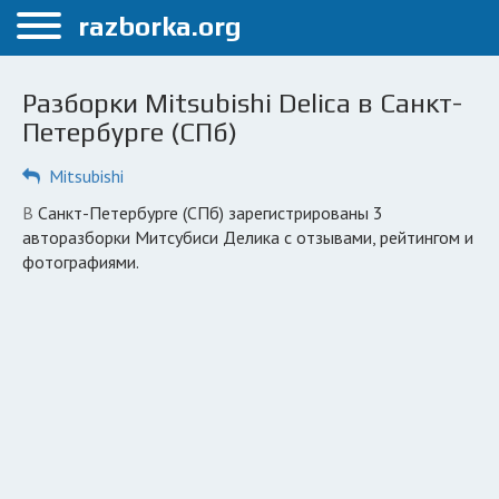
Меню
razborka.org
Главная
Разборки Mitsubishi Delica в Санкт-
Санкт-Петербург
Петербурге (СПб)
ПОЛЬЗОВАТЕЛЯМ
Mitsubishi
Каталог разборок
в Санкт-Петербурге (СПб) зарегистрированы 3
авторазборки Митсубиси Делика с отзывами, рейтингом и
Автосервисы
фотографиями.
Вопрос автоюристу
Поиск деталей
КОМПАНИЯМ
Личный кабинет
Добавить компанию