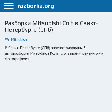
Меню
razborka.org
Главная
Разборки Mitsubishi Colt в Санкт-
Санкт-Петербург
Петербурге (СПб)
ПОЛЬЗОВАТЕЛЯМ
Mitsubishi
Каталог разборок
в Санкт-Петербурге (СПб) зарегистрированы 3
авторазборки Митсубиси Кольт с отзывами, рейтингом и
Автосервисы
фотографиями.
Вопрос автоюристу
Поиск деталей
КОМПАНИЯМ
Личный кабинет
Добавить компанию