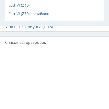
Colt VI (Z30)
Colt VI (Z30) рестайлинг
Авторазборки Митсубиси Кольт на карте
Санкт-Петербурга (СПб)
Список авторазборок