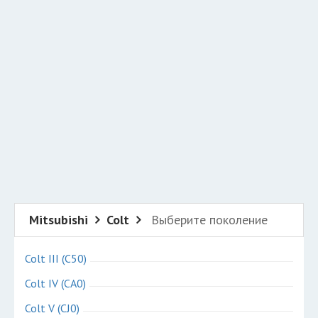
Добавить авто в разбор
Разместить рекламу
Техподдержка
© 2026 Все права защищены
Mitsubishi
Colt
Выберите поколение
Colt III (C50)
Colt IV (CA0)
Colt V (CJ0)