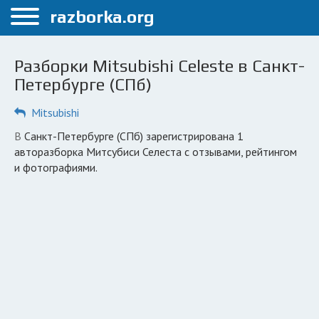
Меню
razborka.org
Главная
Разборки Mitsubishi Celeste в Санкт-
Санкт-Петербург
Петербурге (СПб)
ПОЛЬЗОВАТЕЛЯМ
Mitsubishi
Каталог разборок
в Санкт-Петербурге (СПб) зарегистрирована 1
авторазборка Митсубиси Селеста с отзывами, рейтингом
Автосервисы
и фотографиями.
Вопрос автоюристу
Поиск деталей
КОМПАНИЯМ
Личный кабинет
Добавить компанию