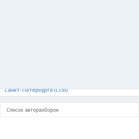
Добавить авто в разбор
Разместить рекламу
Техподдержка
© 2026 Все права защищены
Авторазборки Митсубиси Селеста на карте
Санкт-Петербурга (СПб)
Список авторазборок