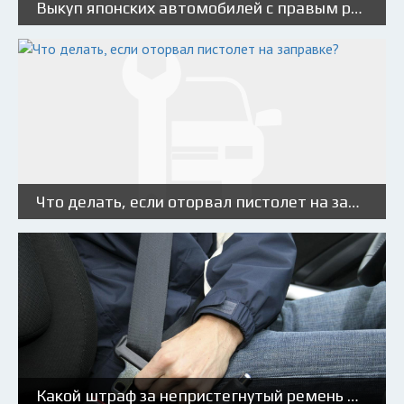
Выкуп японских автомобилей с правым рулем: особенности и порядок действий
Что делать, если оторвал пистолет на заправке?
Какой штраф за непристегнутый ремень в [year] году?