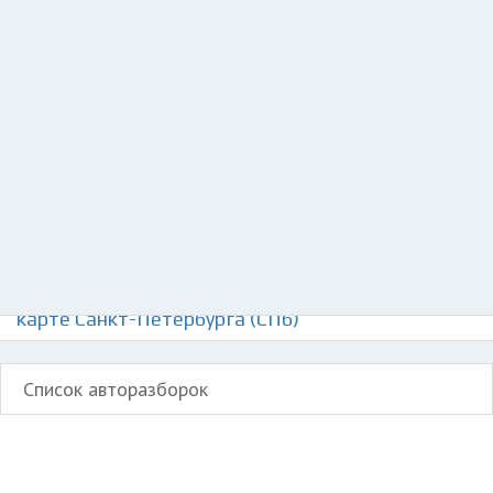
Добавить авто в разбор
Разместить рекламу
Техподдержка
© 2026 Все права защищены
Авторазборки Мерседес SLC-Класс АМГ на
карте Санкт-Петербурга (СПб)
Список авторазборок