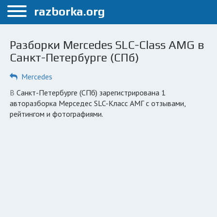
Меню
razborka.org
Главная
Разборки Mercedes SLC-Class AMG в
Санкт-Петербург
Санкт-Петербурге (СПб)
ПОЛЬЗОВАТЕЛЯМ
Mercedes
Каталог разборок
в Санкт-Петербурге (СПб) зарегистрирована 1
авторазборка Мерседес SLC-Класс АМГ с отзывами,
Автосервисы
рейтингом и фотографиями.
Вопрос автоюристу
Поиск деталей
КОМПАНИЯМ
Личный кабинет
Добавить компанию