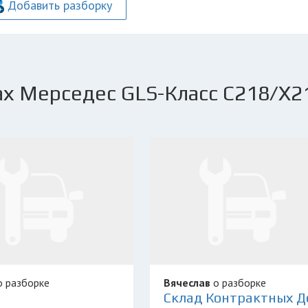
Добавить разборку
х Мерседес GLS-Класс C218/X21
 разборке
Вячеслав
о разборке