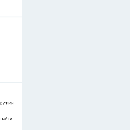
другими
 найти