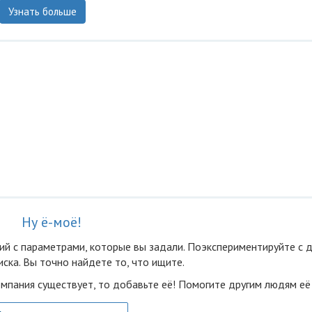
Узнать больше
Ну ё-моё!
ий с параметрами, которые вы задали. Поэкспериментируйте с 
ска. Вы точно найдете то, что ищите.
омпания существует, то добавьте её! Помогите другим людям её