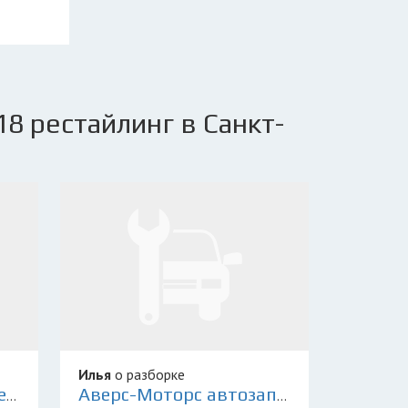
8 рестайлинг в Санкт-
Илья
о разборке
Склад Контрактных Деталей 78
Аверс-Моторс автозапчасти для иномарок