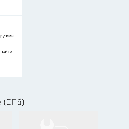
другими
 найти
 (СПб)