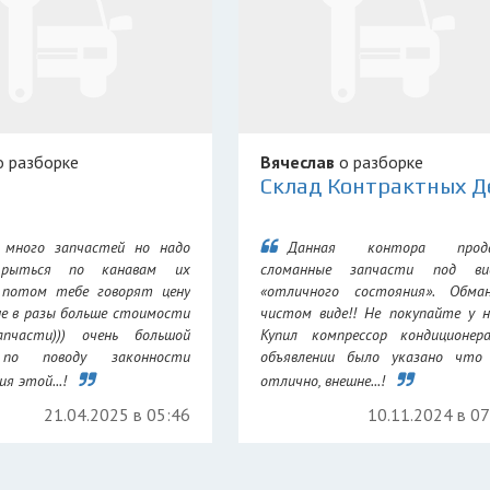
 разборке
Вячеслав
о разборке
 много запчастей но надо
Данная контора прод
 рыться по канавам их
сломанные запчасти под ви
 потом тебе говорят цену
«отличного состояния». Обма
не в разы больше стоимости
чистом виде!! Не покупайте у н
апчасти))) очень большой
Купил компрессор кондиционер
 по поводу законности
объявлении было указано что 
я этой...!
отлично, внешне...!
21.04.2025 в 05:46
10.11.2024 в 0