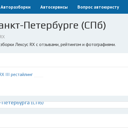
Авторазборки
Автосервисы
Вопрос автоюристу
анкт-Петербурге (СПб)
RX
азборки Лексус RX с отзывами, рейтингом и фотографиями.
RX III рестайлинг
-Петербурга (СПб)