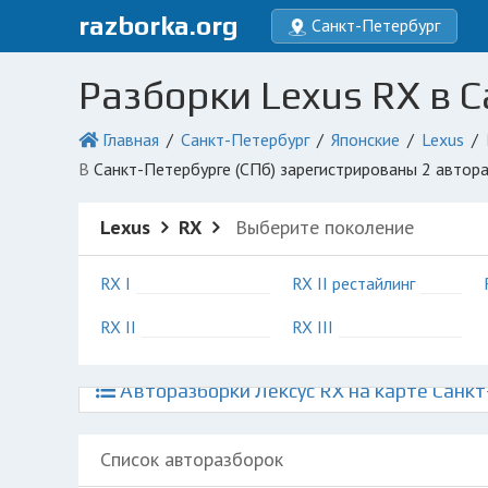
razborka.org
Санкт-Петербург
Разборки Lexus RX в С
Главная
Санкт-Петербург
Японские
Lexus
в Санкт-Петербурге (СПб) зарегистрированы 2 автор
Lexus
RX
Выберите поколение
RX I
RX II рестайлинг
RX II
RX III
Авторазборки Лексус RX на карте Санкт
Список авторазборок