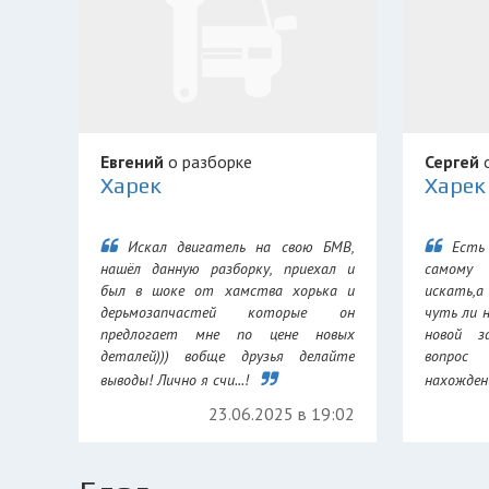
Евгений
о разборке
Сергей
о
Харек
Харек
Искал двигатель на свою БМВ,
Есть
нашёл данную разборку, приехал и
самому
был в шоке от хамства хорька и
искать,а
дерьмозапчастей которые он
чуть ли 
предлогает мне по цене новых
новой з
деталей))) вобще друзья делайте
вопрос
выводы! Лично я счи...!
нахождени
23.06.2025 в 19:02