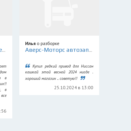
Илья
о разборке
Склад Контрактных Деталей 78
Аверс-Моторс автозапчасти для иномарок
ает
Купил редкий привод для Ниссан
дом
кашкай этой весной 2024 нигде .
н в
хороший магазин .. советую!!
их!!
25.10.2024 в 13:00
а, в
все
7:56