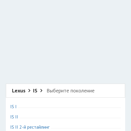
Добавить авто в разбор
Разместить рекламу
Техподдержка
© 2026 Все права защищены
Lexus
IS
Выберите поколение
IS I
IS II
IS II 2-й рестайлинг