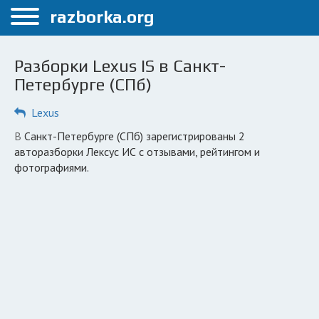
Меню
razborka.org
Главная
Разборки Lexus IS в Санкт-
Санкт-Петербург
Петербурге (СПб)
ПОЛЬЗОВАТЕЛЯМ
Lexus
Каталог разборок
в Санкт-Петербурге (СПб) зарегистрированы 2
авторазборки Лексус ИС с отзывами, рейтингом и
Автосервисы
фотографиями.
Вопрос автоюристу
Поиск деталей
КОМПАНИЯМ
Личный кабинет
Добавить компанию