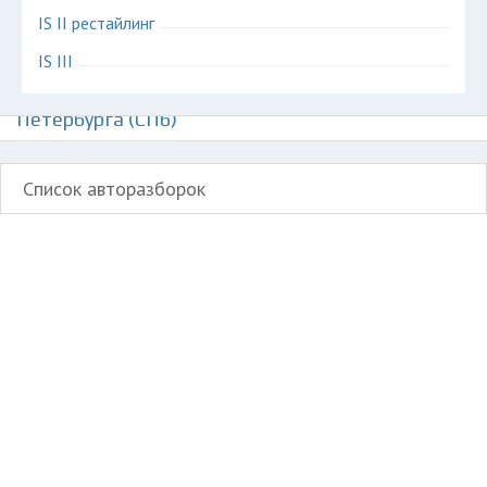
IS II рестайлинг
IS III
Авторазборки Лексус ИС на карте Санкт-
Петербурга (СПб)
Список авторазборок