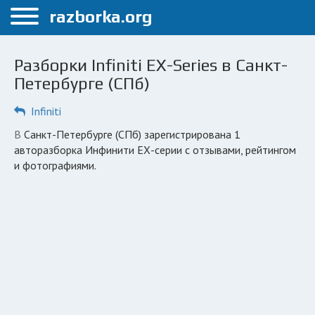
Меню
razborka.org
Главная
Разборки Infiniti EX-Series в Санкт-
Санкт-Петербург
Петербурге (СПб)
ПОЛЬЗОВАТЕЛЯМ
Infiniti
Каталог разборок
в Санкт-Петербурге (СПб) зарегистрирована 1
авторазборка Инфинити ЕХ-серии с отзывами, рейтингом
Автосервисы
и фотографиями.
Вопрос автоюристу
Поиск деталей
КОМПАНИЯМ
Личный кабинет
Добавить компанию