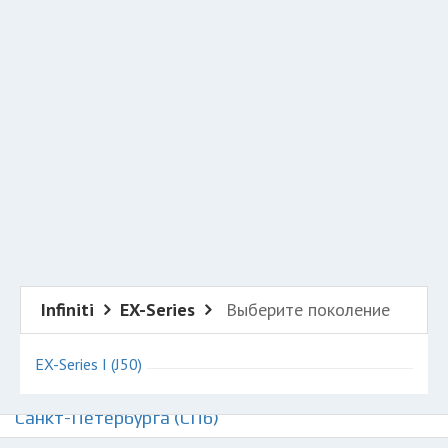
Добавить авто в разбор
Разместить рекламу
Техподдержка
© 2026 Все права защищены
Infiniti
EX-Series
Выберите поколение
EX-Series I (J50)
Авторазборки Инфинити ЕХ-серии на карте
Санкт-Петербурга (СПб)