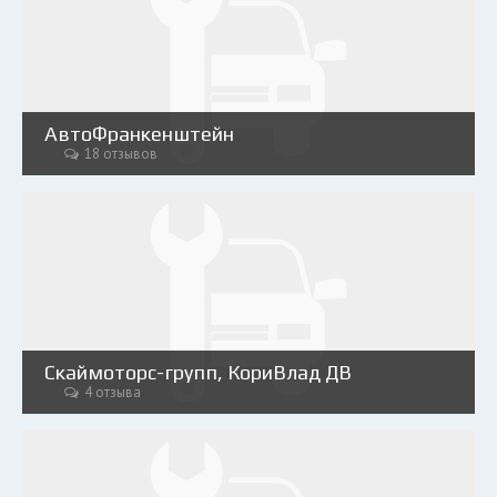
АвтоФранкенштейн
18 отзывов
Скаймоторс-групп, КориВлад ДВ
4 отзыва