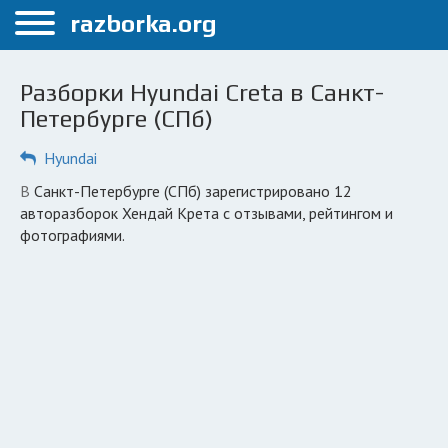
Меню
razborka.org
Главная
Разборки Hyundai Creta в Санкт-
Санкт-Петербург
Петербурге (СПб)
ПОЛЬЗОВАТЕЛЯМ
Hyundai
Каталог разборок
в Санкт-Петербурге (СПб) зарегистрировано 12
авторазборок Хендай Крета с отзывами, рейтингом и
Автосервисы
фотографиями.
Вопрос автоюристу
Поиск деталей
КОМПАНИЯМ
Личный кабинет
Добавить компанию