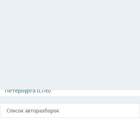
Добавить авто в разбор
Разместить рекламу
Техподдержка
© 2026 Все права защищены
Авторазборки Хендай Крета на карте Санкт-
Петербурга (СПб)
Список авторазборок