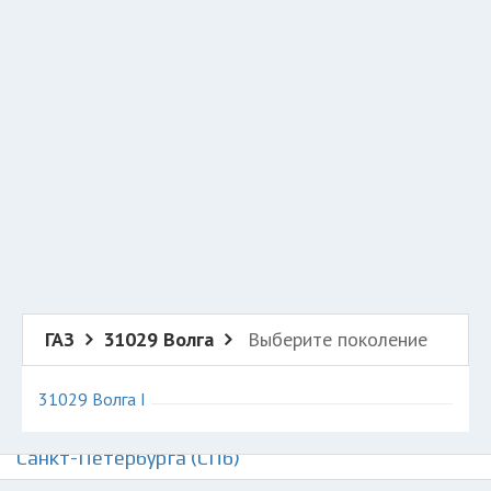
Добавить авто в разбор
Разместить рекламу
Техподдержка
© 2026 Все права защищены
ГАЗ
31029 Волга
Выберите поколение
31029 Волга I
Авторазборки ГАЗ Волга 31029 на карте
Санкт-Петербурга (СПб)