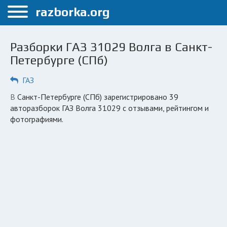
Меню
razborka.org
Главная
Разборки ГАЗ 31029 Волга в Санкт-
Санкт-Петербург
Петербурге (СПб)
ПОЛЬЗОВАТЕЛЯМ
ГАЗ
Каталог разборок
в Санкт-Петербурге (СПб) зарегистрировано 39
авторазборок ГАЗ Волга 31029 с отзывами, рейтингом и
Автосервисы
фотографиями.
Вопрос автоюристу
Поиск деталей
КОМПАНИЯМ
Личный кабинет
Добавить компанию