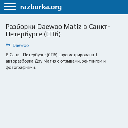
Меню
razborka.org
Главная
Разборки Daewoo Matiz в Санкт-
Санкт-Петербург
Петербурге (СПб)
ПОЛЬЗОВАТЕЛЯМ
Daewoo
Каталог разборок
в Санкт-Петербурге (СПб) зарегистрирована 1
авторазборка Дэу Матиз с отзывами, рейтингом и
Автосервисы
фотографиями.
Вопрос автоюристу
Поиск деталей
КОМПАНИЯМ
Личный кабинет
Добавить компанию