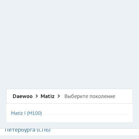
Добавить авто в разбор
Разместить рекламу
Техподдержка
© 2026 Все права защищены
Daewoo
Matiz
Выберите поколение
Matiz I (M100)
Авторазборки Дэу Матиз на карте Санкт-
Петербурга (СПб)