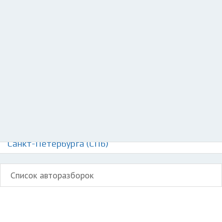
Добавить авто в разбор
Разместить рекламу
Техподдержка
© 2026 Все права защищены
Авторазборки Шевроле Шеветт на карте
Санкт-Петербурга (СПб)
Список авторазборок