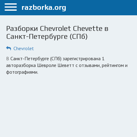
Меню
razborka.org
Главная
Разборки Chevrolet Chevette в
Санкт-Петербург
Санкт-Петербурге (СПб)
ПОЛЬЗОВАТЕЛЯМ
Chevrolet
Каталог разборок
в Санкт-Петербурге (СПб) зарегистрирована 1
авторазборка Шевроле Шеветт с отзывами, рейтингом и
Автосервисы
фотографиями.
Вопрос автоюристу
Поиск деталей
КОМПАНИЯМ
Личный кабинет
Добавить компанию