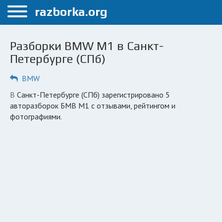
Меню
razborka.org
Главная
Разборки BMW M1 в Санкт-
Санкт-Петербург
Петербурге (СПб)
ПОЛЬЗОВАТЕЛЯМ
BMW
Каталог разборок
в Санкт-Петербурге (СПб) зарегистрировано 5
авторазборок БМВ М1 с отзывами, рейтингом и
Автосервисы
фотографиями.
Вопрос автоюристу
Поиск деталей
КОМПАНИЯМ
Личный кабинет
Добавить компанию