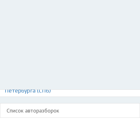
Добавить авто в разбор
Разместить рекламу
Техподдержка
© 2026 Все права защищены
Авторазборки БМВ М1 на карте Санкт-
Петербурга (СПб)
Список авторазборок