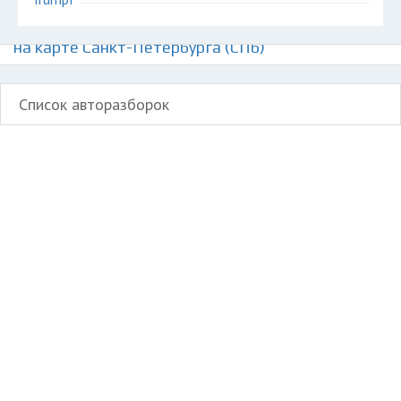
Авторазборки немецких автомобилей Адлер
на карте Санкт-Петербурга (СПб)
Список авторазборок