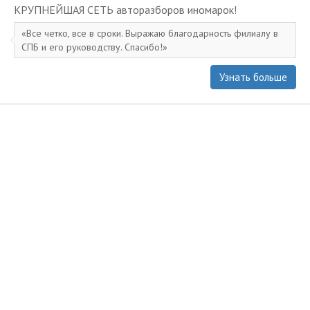
KPУПНЕЙШAЯ СЕTЬ aвторазбopов иномapoк!
Все четко, все в сроки. Выражаю благодарность филиалу в
СПБ и его руководству. Спасибо!
Узнать больше