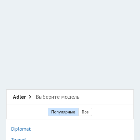
Добавить авто в разбор
Разместить рекламу
Техподдержка
© 2026 Все права защищены
Adler
Выберите модель
Популярные
Все
Diplomat
Trumpf