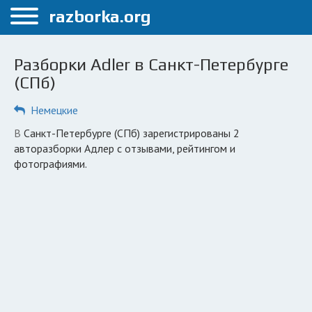
Меню
razborka.org
Главная
Разборки Adler в Санкт-Петербурге
Санкт-Петербург
(СПб)
ПОЛЬЗОВАТЕЛЯМ
Немецкие
Каталог разборок
в Санкт-Петербурге (СПб) зарегистрированы 2
авторазборки Адлер с отзывами, рейтингом и
Автосервисы
фотографиями.
Вопрос автоюристу
Поиск деталей
КОМПАНИЯМ
Личный кабинет
Добавить компанию