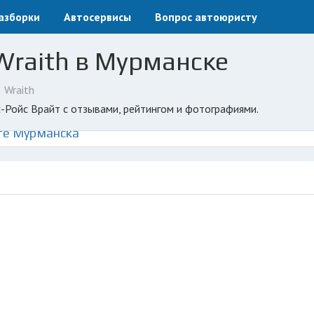
азборки
Автосервисы
Вопрос автоюристу
 Wraith в Мурманске
Wraith
с-Ройс Врайт с отзывами, рейтингом и фотографиями.
те Мурманска