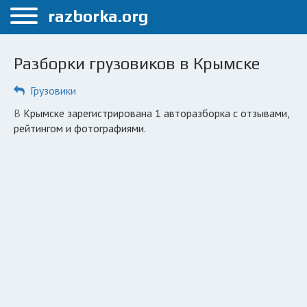
Меню
razborka.org
Главная
Разборки грузовиков в Крымске
Крымск
Грузовики
ПОЛЬЗОВАТЕЛЯМ
в Крымске зарегистрирована 1 авторазборка с отзывами,
Каталог разборок
рейтингом и фотографиями.
Вопрос автоюристу
Поиск деталей
КОМПАНИЯМ
Личный кабинет
Добавить компанию
Добавить авто в разбор