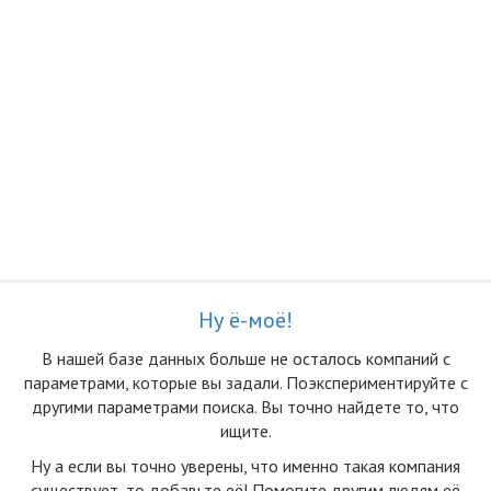
Ну ё-моё!
В нашей базе данных больше не осталоcь компаний с
параметрами, которые вы задали. Поэкспериментируйте с
другими параметрами поиска. Вы точно найдете то, что
ищите.
Ну а если вы точно уверены, что именно такая компания
существует, то добавьте её! Помогите другим людям её