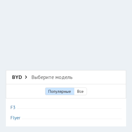
Добавить авто в разбор
Разместить рекламу
Техподдержка
© 2026 Все права защищены
BYD
Выберите модель
Популярные
Все
F3
Flyer
Авторазборки китайских автомобилей БИД на