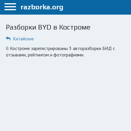
Меню
razborka.org
Главная
Разборки BYD в Костроме
Кострома
Китайские
ПОЛЬЗОВАТЕЛЯМ
в Костроме зарегистрированы 3 авторазборки БИД с
Каталог разборок
отзывами, рейтингом и фотографиями.
Автосервисы
Вопрос автоюристу
Поиск деталей
КОМПАНИЯМ
Личный кабинет
Добавить компанию