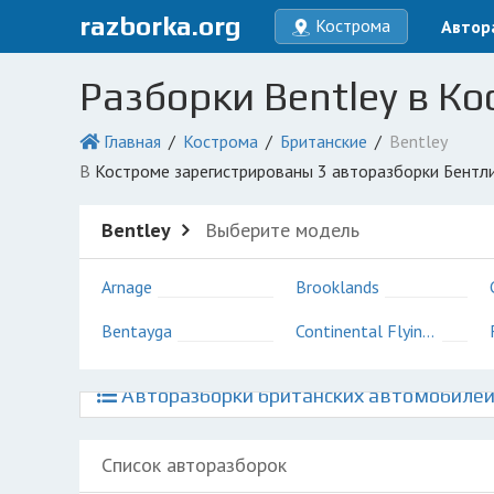
razborka.org
Кострома
Автор
Разборки Bentley в К
Главная
Кострома
Британские
Bentley
в Костроме зарегистрированы 3 авторазборки Бентл
Bentley
Выберите модель
Arnage
Brooklands
Bentayga
Continental Flying Spur
Авторазборки британских автомобилей
Список авторазборок