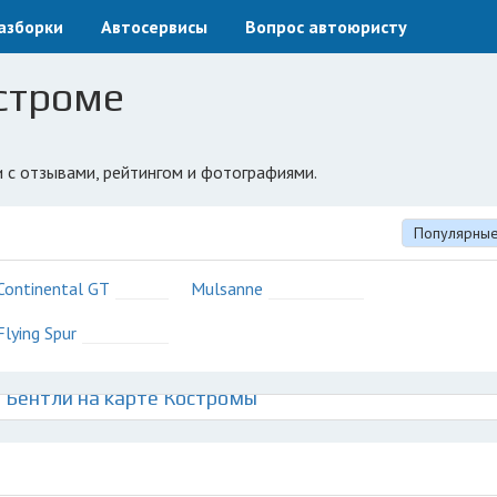
азборки
Автосервисы
Вопрос автоюристу
остроме
и с отзывами, рейтингом и фотографиями.
Популярны
Continental GT
Mulsanne
Flying Spur
 Бентли на карте Костромы