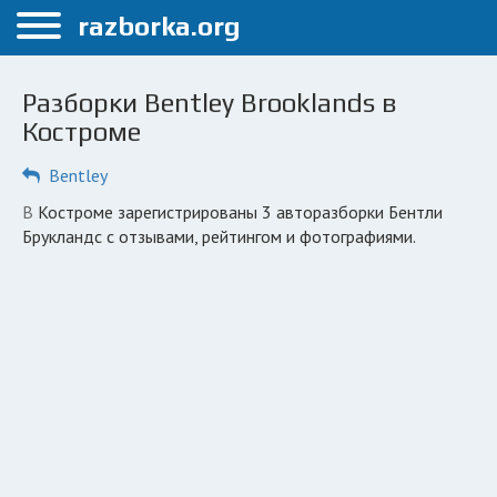
Меню
razborka.org
Главная
Разборки Bentley Brooklands в
Кострома
Костроме
ПОЛЬЗОВАТЕЛЯМ
Bentley
Каталог разборок
в Костроме зарегистрированы 3 авторазборки Бентли
Брукландс с отзывами, рейтингом и фотографиями.
Автосервисы
Вопрос автоюристу
Поиск деталей
КОМПАНИЯМ
Личный кабинет
Добавить компанию