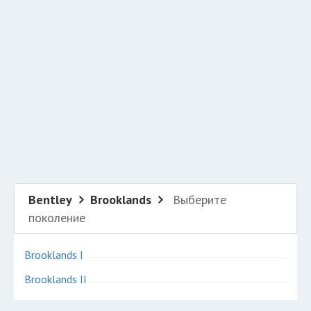
Добавить авто в разбор
Разместить рекламу
Техподдержка
© 2026 Все права защищены
Bentley
Brooklands
Выберите
поколение
Brooklands I
Brooklands II
Авторазборки Бентли Брукландс на карте