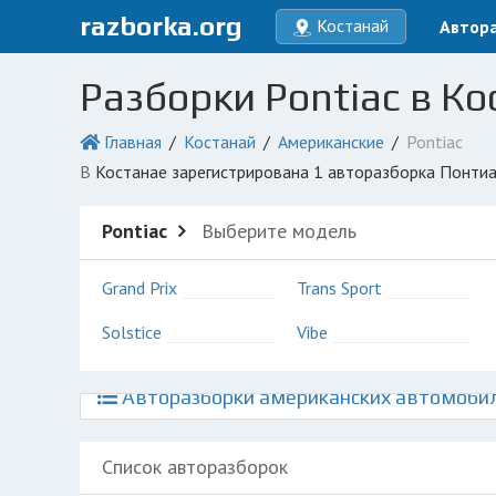
razborka.org
Костанай
Автор
Разборки Pontiac в Ко
Главная
Костанай
Американские
Pontiac
в Костанае зарегистрирована 1 авторазборка Понтиа
Pontiac
Выберите модель
Grand Prix
Trans Sport
Solstice
Vibe
Авторазборки американских автомобил
Список авторазборок