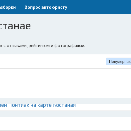
азборки
Вопрос автоюристу
станае
к с отзывами, рейтингом и фотографиями.
Популярны
ей Понтиак на карте Костаная