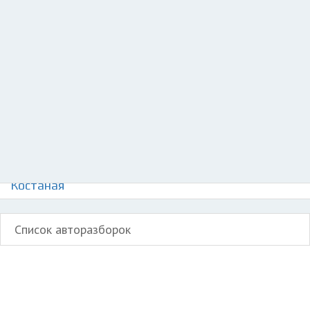
Разместить рекламу
Техподдержка
© 2026 Все права защищены
Авторазборки Понтиак Гран Прикс на карте
Костаная
Список авторазборок