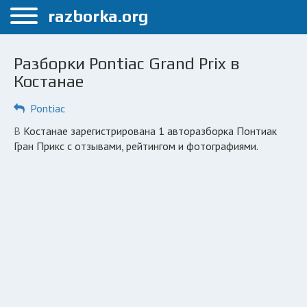
Меню
razborka.org
Главная
Разборки Pontiac Grand Prix в
Костанай
Костанае
ПОЛЬЗОВАТЕЛЯМ
Pontiac
Каталог разборок
в Костанае зарегистрирована 1 авторазборка Понтиак
Гран Прикс с отзывами, рейтингом и фотографиями.
Вопрос автоюристу
Поиск деталей
КОМПАНИЯМ
Личный кабинет
Добавить компанию
Добавить авто в разбор