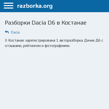
Меню
razborka.org
Главная
Разборки Dacia D6 в Костанае
Костанай
Dacia
ПОЛЬЗОВАТЕЛЯМ
в Костанае зарегистрирована 1 авторазборка Дачия Д6 с
Каталог разборок
отзывами, рейтингом и фотографиями.
Вопрос автоюристу
Поиск деталей
КОМПАНИЯМ
Личный кабинет
Добавить компанию
Добавить авто в разбор