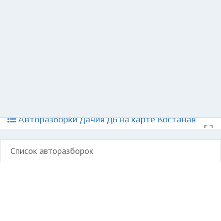
Разместить рекламу
Техподдержка
© 2026 Все права защищены
Авторазборки Дачия Д6 на карте Костаная
Список авторазборок