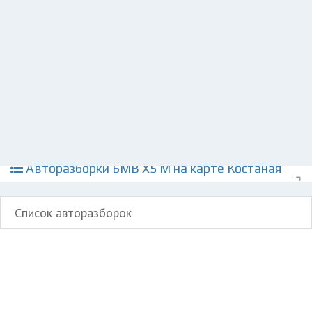
Разместить рекламу
Техподдержка
© 2026 Все права защищены
Авторазборки БМВ Х5 М на карте Костаная
Список авторазборок