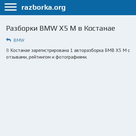
Меню
razborka.org
Главная
Разборки BMW X5 M в Костанае
Костанай
BMW
ПОЛЬЗОВАТЕЛЯМ
в Костанае зарегистрирована 1 авторазборка БМВ Х5 М с
Каталог разборок
отзывами, рейтингом и фотографиями.
Вопрос автоюристу
Поиск деталей
КОМПАНИЯМ
Личный кабинет
Добавить компанию
Добавить авто в разбор