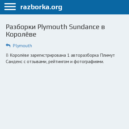
Меню
razborka.org
Главная
Разборки Plymouth Sundance в
Королёв
Королёве
ПОЛЬЗОВАТЕЛЯМ
Plymouth
Каталог разборок
в Королёве зарегистрирована 1 авторазборка Плимут
Санденс с отзывами, рейтингом и фотографиями.
Автосервисы
Вопрос автоюристу
Поиск деталей
КОМПАНИЯМ
Личный кабинет
Добавить компанию