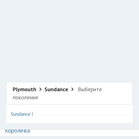
Добавить авто в разбор
Разместить рекламу
Техподдержка
© 2026 Все права защищены
Plymouth
Sundance
Выберите
поколение
Sundance I
Авторазборки Плимут Санденс на карте
Королёва