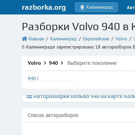
razborka.org
Калининград
Авт
Разборки Volvo 940 в
Главная
Калининград
Европейские
Volvo
в Калининграде зарегистрировано 18 авторазборок 
Volvo
940
Выберите поколение
940 I
Авторазборки Вольво 940 на карте Кал
Список авторазборок