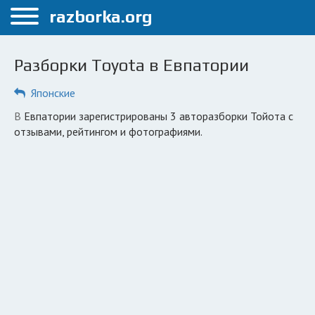
Меню
razborka.org
Главная
Разборки Toyota в Евпатории
Евпатория
Японские
ПОЛЬЗОВАТЕЛЯМ
в Евпатории зарегистрированы 3 авторазборки Тойота с
Каталог разборок
отзывами, рейтингом и фотографиями.
Вопрос автоюристу
Поиск деталей
КОМПАНИЯМ
Личный кабинет
Добавить компанию
Добавить авто в разбор