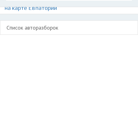
Авторазборки японских автомобилей Тойота
на карте Евпатории
Список авторазборок