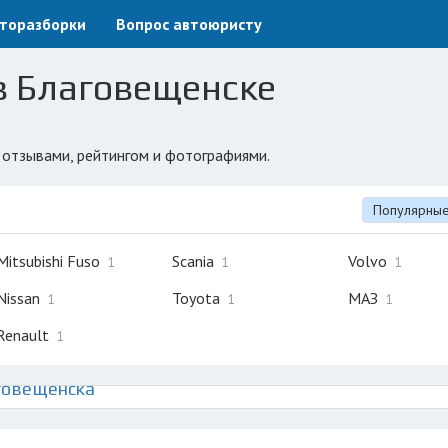
торазборки
Вопрос автоюристу
в Благовещенске
с отзывами, рейтингом и фотографиями.
Популярны
Mitsubishi Fuso
Scania
Volvo
1
1
1
Nissan
Toyota
МАЗ
1
1
1
Renault
1
говещенска