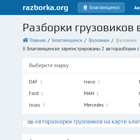
razborka.org
Благовещенск
Ав
Разборки грузовиков 
Главная
Благовещенск
Грузовики
Грузовики
в Благовещенске зарегистрированы 2 авторазборки 
Выберите марку
DAF
Iveco
1
1
Ford
MAN
1
1
Isuzu
Mercedes
2
1
Авторазборки грузовиков на карте Бла