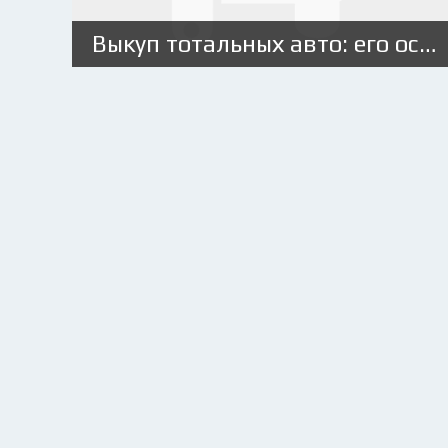
Выкуп тотальных авто: его особенности и как не стать жертвой мошенников