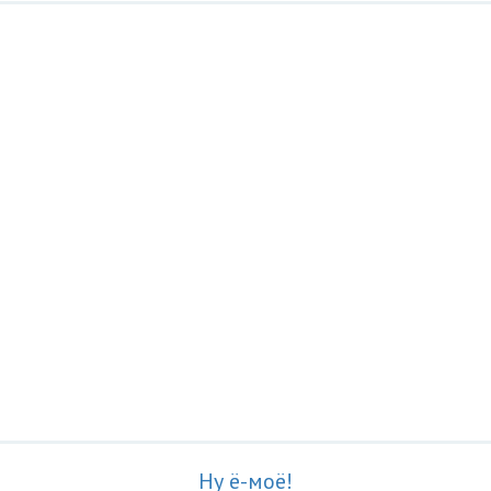
Ну ё-моё!