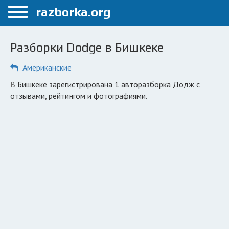
Меню
razborka.org
Главная
Разборки Dodge в Бишкеке
Бишкек
Американские
ПОЛЬЗОВАТЕЛЯМ
в Бишкеке зарегистрирована 1 авторазборка Додж с
Каталог разборок
отзывами, рейтингом и фотографиями.
Вопрос автоюристу
Поиск деталей
КОМПАНИЯМ
Личный кабинет
Добавить компанию
Добавить авто в разбор