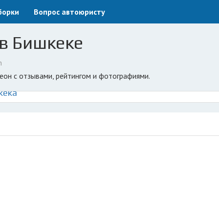
борки
Вопрос автоюристу
 в Бишкеке
n
еон с отзывами, рейтингом и фотографиями.
кека