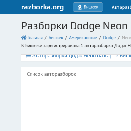
razborka.org
Бишкек
Автораз
Разборки Dodge Neon
Главная
Бишкек
Американские
Dodge
Neo
в Бишкеке зарегистрирована 1 авторазборка Додж Н
Авторазборки Додж Неон на карте Биш
Список авторазборок