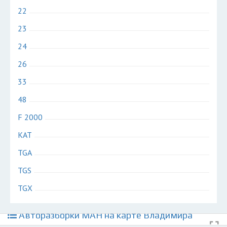
22
23
24
26
33
48
F 2000
KAT
TGA
TGS
TGX
Авторазборки МАН на карте Владимира