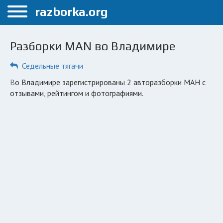
Меню
razborka.org
Главная
Разборки MAN во Владимире
Владимир
Седельные тягачи
ПОЛЬЗОВАТЕЛЯМ
во Владимире зарегистрированы 2 авторазборки МАН с
Каталог разборок
отзывами, рейтингом и фотографиями.
Автосервисы
Вопрос автоюристу
Поиск деталей
КОМПАНИЯМ
Личный кабинет
Добавить компанию