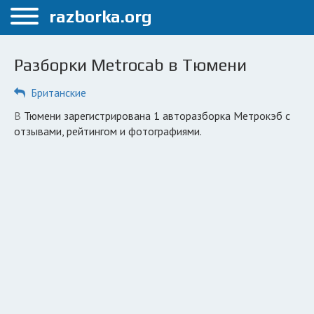
Меню
razborka.org
Главная
Разборки Metrocab в Тюмени
Тюмень
Британские
ПОЛЬЗОВАТЕЛЯМ
в Тюмени зарегистрирована 1 авторазборка Метрокэб с
Каталог разборок
отзывами, рейтингом и фотографиями.
Автосервисы
Вопрос автоюристу
Поиск деталей
КОМПАНИЯМ
Личный кабинет
Добавить компанию