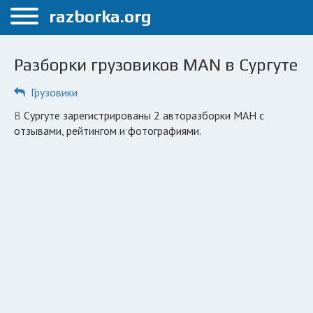
Меню
razborka.org
Главная
Разборки грузовиков MAN в Сургуте
Сургут
Грузовики
ПОЛЬЗОВАТЕЛЯМ
в Сургуте зарегистрированы 2 авторазборки МАН с
Каталог разборок
отзывами, рейтингом и фотографиями.
Автосервисы
Вопрос автоюристу
Поиск деталей
КОМПАНИЯМ
Личный кабинет
Добавить компанию