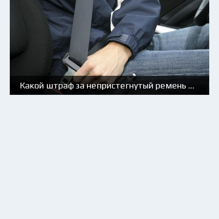
Какой штраф за непристегнутый ремень в [year] году?