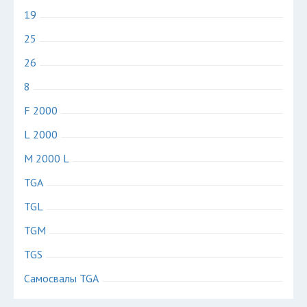
19
25
26
8
F 2000
L 2000
M 2000 L
TGA
TGL
TGM
TGS
Самосвалы TGA
Авторазборки грузовиков МАН на карте