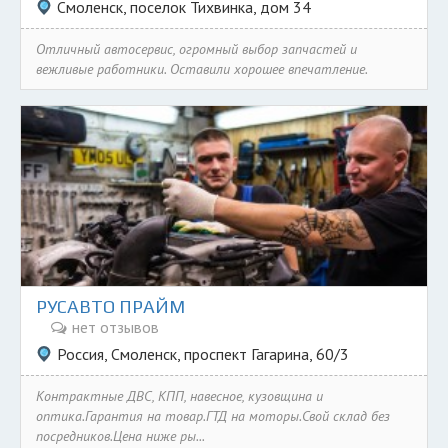
Смоленск, поселок Тихвинка, дом 34
Отличный автосервис, огромный выбор запчастей и
вежливые работники. Оставили хорошее впечатление.
РУСАВТО ПРАЙМ
нет отзывов
Россия, Смоленск, проспект Гагарина, 60/3
Контрактные ДВС, КПП, навесное, кузовщина и
оптика.Гарантия на товар.ГТД на моторы.Свой склад без
посредников.Цена ниже ры...