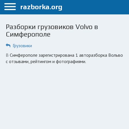
Меню
razborka.org
Главная
Разборки грузовиков Volvo в
Симферополь
Симферополе
ПОЛЬЗОВАТЕЛЯМ
Грузовики
Каталог разборок
в Симферополе зарегистрирована 1 авторазборка Вольво
с отзывами, рейтингом и фотографиями.
Вопрос автоюристу
Поиск деталей
КОМПАНИЯМ
Личный кабинет
Добавить компанию
Добавить авто в разбор