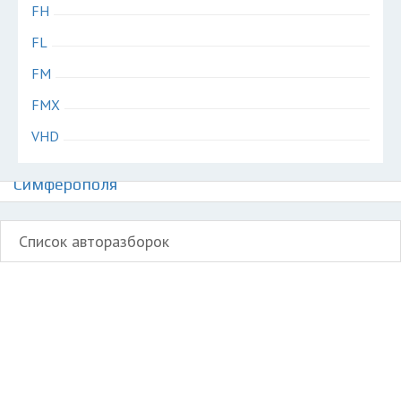
FH
FL
FM
FMX
VHD
Авторазборки грузовиков Вольво на карте
Симферополя
Список авторазборок